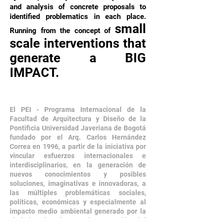
and analysis of concrete proposals to
identified problematics in each place.
small
Running from the concept of
scale interventions that
generate a BIG
IMPACT.
El PEI - Programa Internacional de la
Facultad de Arquitectura y Diseño de la
Pontificia Universidad Javeriana de Bogotá
fundado por el Arq. Carlos Hernández
Correa en 1996, a partir de la iniciativa por
vincular esfuerzos internacionales e
interdisciplinarios, en la generación de
nuevos conocimientos y posibles
soluciones, imaginativas e innovadoras, a
las múltiples problemáticas sociales,
políticas, económicas y especialmente al
impacto medio ambiental generado por la