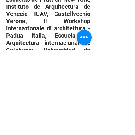
Instituto de Arquitectura de
Venecia IUAV, Castellvechio
Verona, II Workshop
internazionale di architettura -
Padua Italia, Escuela de
Arquitectura internacional de
Catalunya, Universidad de
Buenos Aires, Universidad
Católica Chile, Escuela de
Arquitectura de la Suiza
Italiana, Mendrisio.
Proyectos Urbanos de Gran
Escala
MultiBogotá
Equipo de Trabajo: Arq. Carlos
Hernandez (COL), Willy