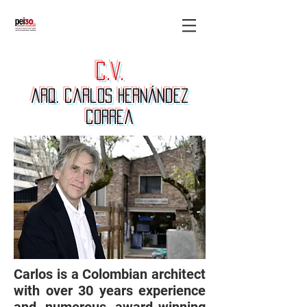
c.v.
arq. carlos hernández
correa
Carlos is a Colombian architect
with over 30 years experience