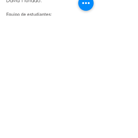
David Hurtado.
Equipo de estudiantes:
Gabriela Duarte, María Camila
Díaz, Luisa Wilches, Alejandro
Estrada, Faride Molina.
Equipo comunitario:
Dimas del Rosario de Ávila Torres,
Rosa Cecilia Garcia Iriarte, Mirla
Aaron Freite.