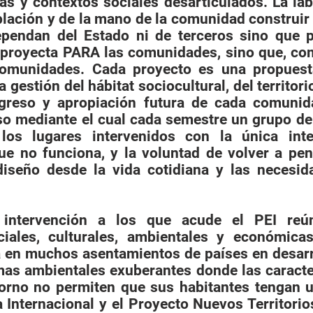
as y contextos sociales desarticulados. La la
blación y de la mano de la comunidad construi
pendan del Estado ni de terceros sino que 
 proyecta PARA las comunidades, sino que, co
omunidades. Cada proyecto es una propuesta
 gestión del hábitat sociocultural, del territor
ogreso y apropiación futura de cada comuni
o mediante el cual cada semestre un grupo de 
 los lugares intervenidos con la única int
ue no funciona, y la voluntad de volver a pensa
 diseño desde la vida cotidiana y las necesid
 intervención a los que acude el PEI reú
ociales, culturales, ambientales y económic
da en muchos asentamientos de países en desar
as ambientales exuberantes donde las caracter
torno no permiten que sus habitantes tengan u
 Internacional y el Proyecto Nuevos Territorio