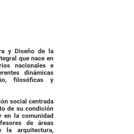
ura y Diseño de la
tegral que nace en
arios nacionales e
erentes dinámicas
ño, filosóficas y
ón social cen­trada
to de su con­dición
 y en la comunidad
ofesores de áreas
 la arquitectura,