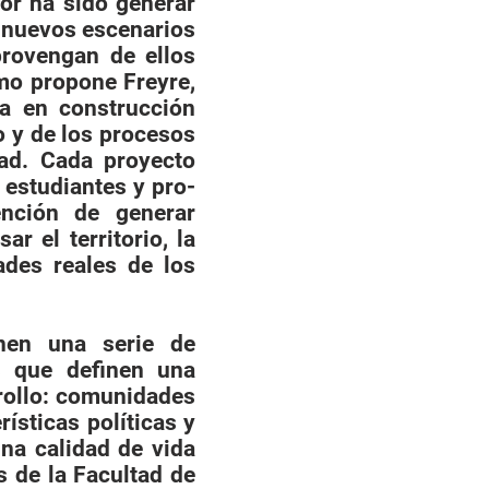
bor ha sido generar
r nuevos escenarios
provengan de ellos
mo propone Freyre,
 en construc­ción
io y de los procesos
dad. Cada proyecto
estudiantes y pro­
ención de generar
r el territorio, la
ades reales de los
nen una serie de
as que definen una
rollo: comunidades
ísticas políticas y
na calidad de vida
s de la Facultad de