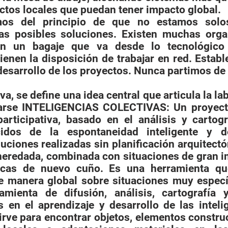
tos locales que puedan tener impacto global.
os del principio de que no estamos solos
as posibles soluciones. Existen muchas orga
on un bagaje que va desde lo tec­nológico 
ienen la disposición de trabajar en red. Establ
desarrollo de los proyec­tos. Nunca partimos de
va, se define una idea central que articula la la
arse INTELIGENCIAS COLECTIVAS: Un proyecto
articipa­tiva, basado en el análisis y cartog
cidos de la espontaneidad inteligente y d
uciones realizadas sin planificación arquitectó
heredada, combinada con situaciones de gran i
icas de nuevo cuño. Es una herrami­enta qu
de manera global sobre situaciones muy especí
amienta de difusión, análisis, cartografía
 en el aprendizaje y desarrollo de las inteli
irve para en­contrar objetos, elementos constru