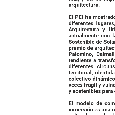
arquitectura.
El PEI ha mostrado
diferentes lugare
Arquitectura y U
actualmente con l
Sostenible de Sola
premio de arquitec
Palomino, Caimali
tendiente a transf
diferentes circun
territorial, ident
colectivo dinámic
veces frágil y vuln
y sostenibles para 
El modelo de comu
inmersión es una re