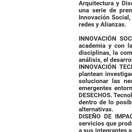
Arquitectura y Di
una serie de prem
Innovación Social,
redes y Alianzas.
INNOVACIÓN SOCIA
academia y con la
disciplinas, la co
análisis, el desarr
INNOVACIÓN TECN
plantean investig
solucionar las ne
emergentes entor
DESECHOS. Tecnolo
dentro de lo posib
alternativas.
DISEÑO DE IMPAC
servicios que pro
a sus integrantes 