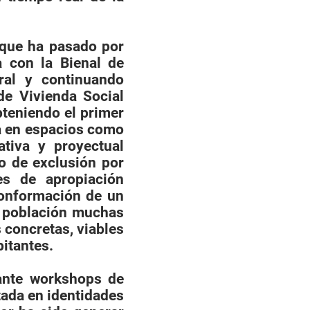
o que ha pasado por
a con la Bienal de
ral y continuando
de Vivienda Social
bteniendo el primer
a en espacios como
ativa y proyectual
o de exclusión por
nes de apropiación
con­formación de un
a población muchas
s concretas, viables
bitantes.
iante workshops de
tada en identidades