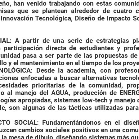
seño, han venido trabajando con estas comuni
isas que se plantean alrededor de cuatro c
 Innovación Tecnológica, Diseño de Impacto So
L: A partir de una serie de estrategias pl
 participación directa de estudiantes y profe
munidad pasa a ser parte de las propuestas de
ollo y el mantenimiento en el tiempo de los proy
OLÓGICA: Desde la academia, con profesor
aciones enfocadas a buscar alternativas tecno
cesidades prioritarias de la comunidad, pr
no al manejo del AGUA, producción de ENERG
gías apropiadas, sistemas low-tech y manejo d
le, son algunas de las tácticas utilizadas par
TO SOCIAL: Fundamentándonos en el diseñ
duz­can cambios sociales positivos en una com
a la mesa de dibujo, diseñando sistemas más qu