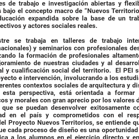
s de trabajo e investigación abiertas y flexi
as bajo el concepto macro de “Nuevos Territori
ducación expandida sobre la base de un tra
ctivos y actores sociales reales.
tre se trabaja en talleres de trabajo inte
nacionales) y seminarios con profesionales de
izando la formación de profesionales altament
joramiento de nuestras ciudades y al desarro
al y cualificación social del territorio. El PE
oyecto e intervención, involucrando a los estud
er­entes contextos sociales de arquitectura y d
esta perspectiva, está orientada a formar 
cos y morales con gran aprecio por los valores 
l, que se puedan desenvolver exitosamente c
idad en el país y comprometidos con el res
el Proyecto Nuevos Territorios, se entiende q
que cada proceso de diseño es una oportunidad
lica a los alumnos en el ejercicio directo y e