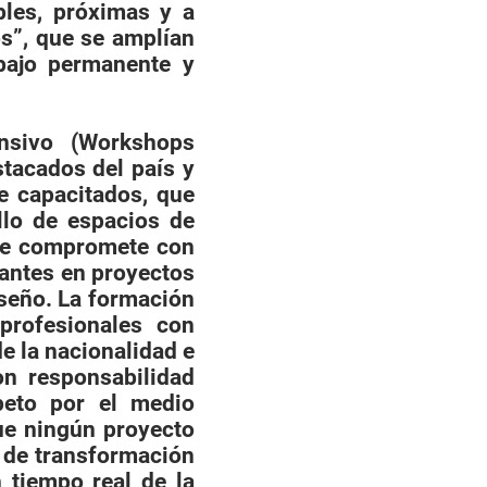
bles, próximas y a
os”, que se amplían
bajo permanente y
nsivo (Work­shops
stacados del país y
e capaci­tados, que
llo de espacios de
I se compromete con
i­antes en proyectos
iseño. La formación
profesionales con
de la nacionalidad e
on responsabilidad
peto por el medio
ue ningún proyecto
 de transformación
n tiempo real de la