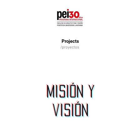
Projects
/proyectos
misión y
visión