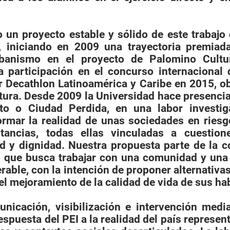
 un proyecto estable y sólido de este tra­baj
s, iniciando en 2009 una trayectoria premiad
rbanismo en el proyecto de Palomino Cultu
a participación en el concurso internacional 
r Decathlon Latinoamérica y Caribe en 2015, o
tura. Desde 2009 la Universidad hace presenci
to o Ciudad Perdida, en una labor investig
ormar la realidad de unas sociedades en riesg
stancias, todas ellas vinculadas a cuestio
idad y dignidad. Nuestra propuesta parte de la 
o que busca trabajar con una comunidad y un
erable, con la intención de proponer alternativa
el mejoramiento de la calidad de vida de sus ha
nicación, visibilización e intervención med
spuesta del PEI a la realidad del país represen