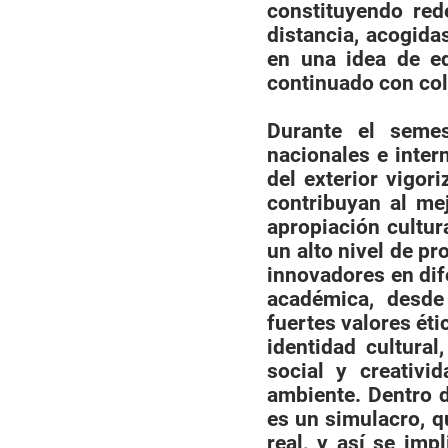
constituyendo rede
distancia, acogi­d
en una idea de e
continuado con cole
Durante el semes
nacionales e inter
del exterior vigor
contribuyan al me
apropiación cultur
un alto nivel de pr
innovadores en dif
académica, desde 
fuertes valores éti
identidad cultura
social y creativ
ambiente. Dentro d
es un simulacro, 
real, y así se imp