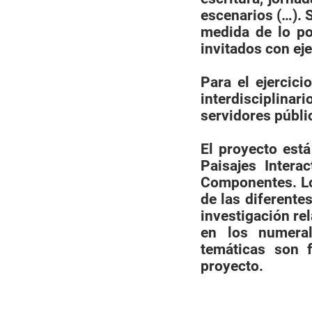
escenarios (…). S
medida de lo pos
invitados con eje
Para el ejercici
interdisciplinar
servidores públic
El proyecto est
Paisajes Intera
Componentes. Lo
de las diferentes
investigación re
en los numeral
temáticas son f
proyecto.