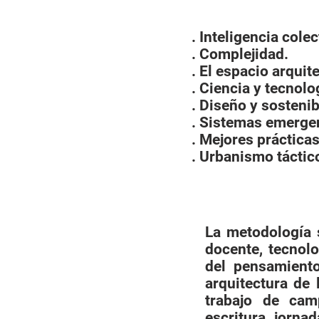
. Inteligencia cole
. Complejidad.
. El espacio arqui
. Ciencia y tecnol
. Diseño y sostenib
. Sistemas emerge
. Mejores prácticas
. Urbanismo táctic
La metodología 
docente, tecnolo
del pensamient
arquitectura de 
trabajo de cam
escritura, jorna