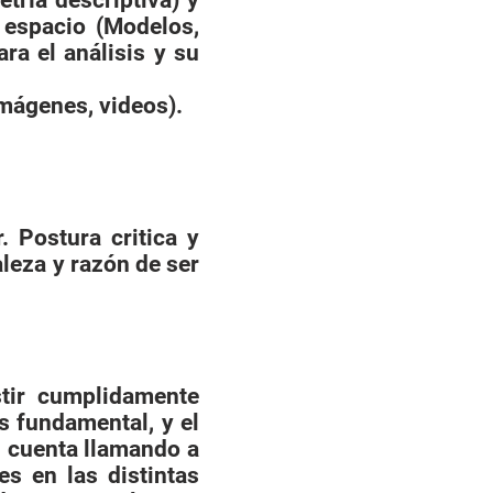
tría descriptiva) y
 espacio (Modelos,
ra el análisis y su
imágenes, videos).
 Postura critica y
leza y razón de ser
stir cumplidamente
es fundamental, y el
n cuenta llamando a
es en las distintas